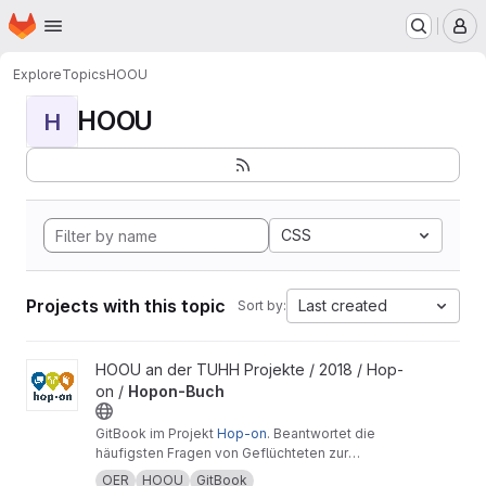
Homepage
Skip to main content
M
Explore
Topics
HOOU
HOOU
H
CSS
Projects with this topic
Last created
Sort by:
View Hopon-Buch project
HOOU an der TUHH Projekte / 2018 / Hop-
on /
Hopon-Buch
GitBook im Projekt
Hop-on
. Beantwortet die
häufigsten Fragen von Geflüchteten zur
beruflichen Bildung in Deutschland.
OER
HOOU
GitBook