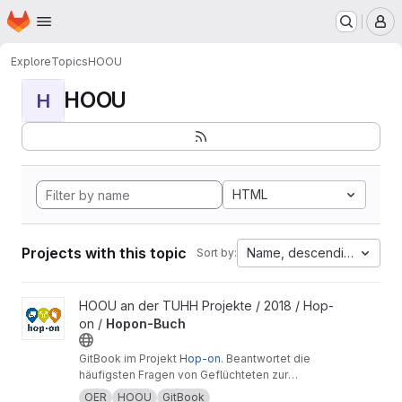
Homepage
Skip to main content
M
Explore
Topics
HOOU
HOOU
H
HTML
Projects with this topic
Name, descending
Sort by:
View Hopon-Buch project
HOOU an der TUHH Projekte / 2018 / Hop-
on /
Hopon-Buch
GitBook im Projekt
Hop-on
. Beantwortet die
häufigsten Fragen von Geflüchteten zur
beruflichen Bildung in Deutschland.
OER
HOOU
GitBook