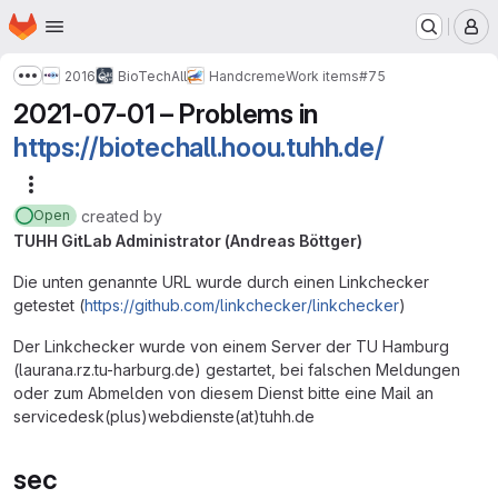
Homepage
Skip to main content
M
2016
BioTechAll
Handcreme
Work items
#75
Show more breadcrumbs
2021-07-01 – Problems in
https://biotechall.hoou.tuhh.de/
More actions
created
by
Open
TUHH GitLab Administrator (Andreas Böttger)
Die unten genannte URL wurde durch einen Linkchecker
getestet (
https://github.com/linkchecker/linkchecker
)
Der Linkchecker wurde von einem Server der TU Hamburg
(laurana.rz.tu-harburg.de) gestartet, bei falschen Meldungen
oder zum Abmelden von diesem Dienst bitte eine Mail an
servicedesk(plus)webdienste(at)tuhh.de
sec