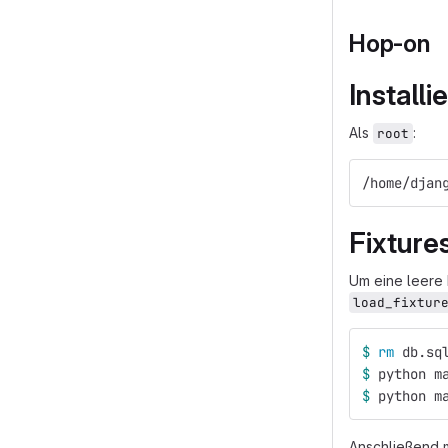
Hop-on
Install
Als
:
root
/home/djan
Fixture
Um eine leere
load_fixtur
$ 
rm 
db.sq
$ 
python m
$ 
python m
Anschließend m