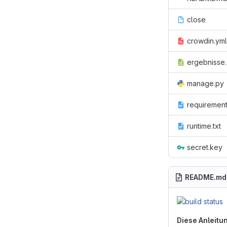
close
crowdin.yml
ergebnisse
manage.py
requirement
runtime.txt
secret.key
README.md
Diese Anleitun