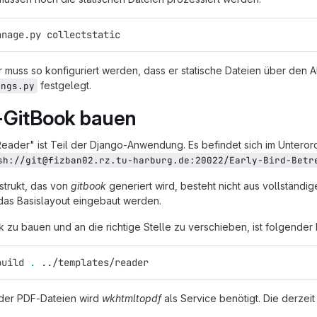
anage.py collectstatic
muss so konfiguriert werden, dass er statische Dateien über den A
festgelegt.
ings.py
-GitBook bauen
eader" ist Teil der Django-Anwendung. Es befindet sich im Untero
sh://git@fizban02.rz.tu-harburg.de:20022/Early-Bird-Betr
trukt, das von
gitbook
generiert wird, besteht nicht aus vollständ
das Basislayout eingebaut werden.
 zu bauen und an die richtige Stelle zu verschieben, ist folgender
build 
.
 ../templates/reader
 der PDF-Dateien wird
wkhtmltopdf
als Service benötigt. Die derzeit 