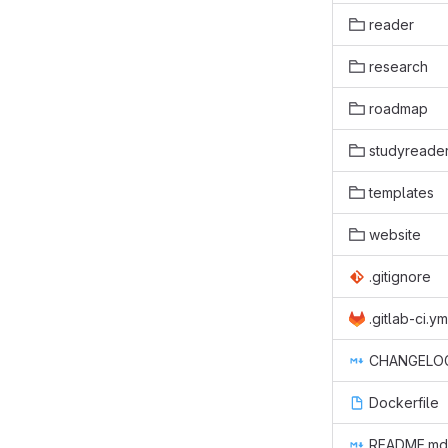
reader
research
roadmap
studyreade
templates
website
.gitignore
.gitlab-ci.ym
CHANGELO
Dockerfile
README.md