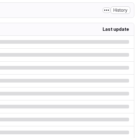
History
Last update