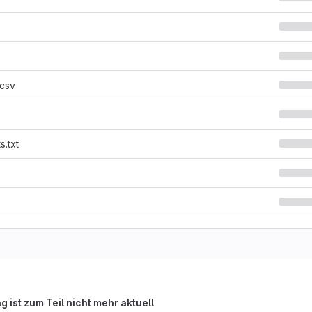
.csv
s.txt
g ist zum Teil nicht mehr aktuell