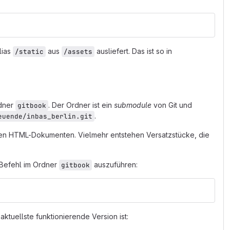
lias
aus
ausliefert. Das ist so in
/static
/assets
rdner
. Der Ordner ist ein
submodule
von Git und
gitbook
.
euende/inbas_berlin.git
igen HTML-Dokumenten. Vielmehr entstehen Versatzstücke, die
 Befehl im Ordner
auszuführen:
gitbook
aktuellste funktionierende Version ist: