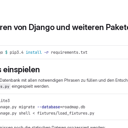
ieren von Django und weiteren Pake
go 
$ 
pip3.4 
install
-r
 requirements.txt
s einspielen
 Datenbank mit allen notwendigen Phrasen zu füllen und den Entsc
eingespielt werden.
es.py
lite3
anage.py migrate 
--database
=
roadmap.db
anage.py shell < fixtures/load_fixtures.py
üssen noch die statischen Dateien prozessiert werden: