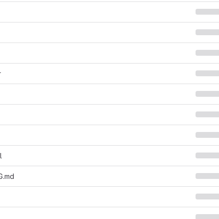
r
l
G.md