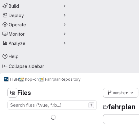
Build
Deploy
Operate
Monitor
Analyze
Help
Collapse sidebar
ITBH
hop-on
Fahrplan
Repository
Files
master
fahrplan
f