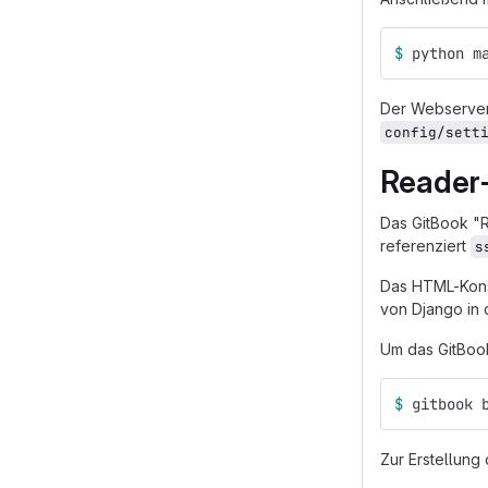
$ 
python m
Der Webserver 
config/sett
Reader
Das GitBook "R
referenziert
s
Das HTML-Kons
von Django in 
Um das GitBook
$ 
gitbook 
Zur Erstellung