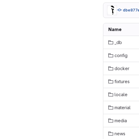
dbe877
Name
_db
config
docker
fixtures
locale
material
media
news