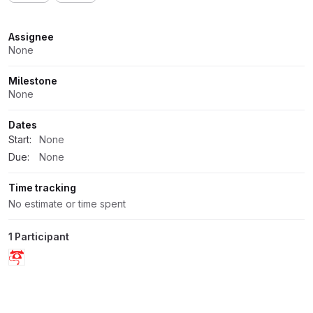
Attributes
Assignee
None
Milestone
None
Dates
Start:
None
Due:
None
Time tracking
No estimate or time spent
1 Participant