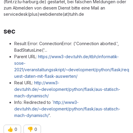
(flint.rz.tu-harburg.de) gestartet, bei falschen Meldungen oder
zum Abmelden von diesem Dienst bitte eine Mail an
servicedesk(plus)webdienste(at)tuhh.de
sec
Result Error: ConnectionError: ('Connection aborted.',
BadStatusLine('...
Parent URL:
https://www3-dev.tuhh.de/itbh/informatik-
sose-
2021/veranstaltungsskript/~development/python/flask/req
uest-daten-mit-flask-auswerten/
Real URL:
http://www3-
dev.tuhh.de/~development/python/flask/aus-statisch-
mach-dynamisch/
Info: Redirected to `
http://www3-
dev.tuhh.de/~development/python/flask/aus-statisch-
mach-dynamisch/
'.
👍
👎
0
0