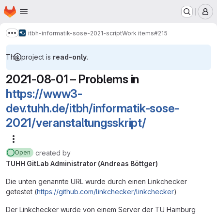
Homepage
Skip to main content
M
itbh-informatik-sose-2021-script
Work items
#215
Show more breadcrumbs
This project is
read-only
.
2021-08-01 – Problems in
https://www3-
dev.tuhh.de/itbh/informatik-sose-
2021/veranstaltungsskript/
More actions
created
by
Open
TUHH GitLab Administrator (Andreas Böttger)
Die unten genannte URL wurde durch einen Linkchecker
getestet (
https://github.com/linkchecker/linkchecker
)
Der Linkchecker wurde von einem Server der TU Hamburg