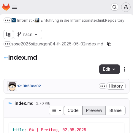
Homepage
Skip to main content
M
Informatik
Einführung in die Informationstechnik
Repository
Show more breadcrumbs
main
sose2025
sitzungen
04-fr-2025-05-02
index.md
Show more breadcrumbs
index.md
Edit
Fil
History
3b58ea02
index.md
2.76 KiB
Table of contents
Code
Preview
Blame
title
:
04 | Freitag, 02.05.2025