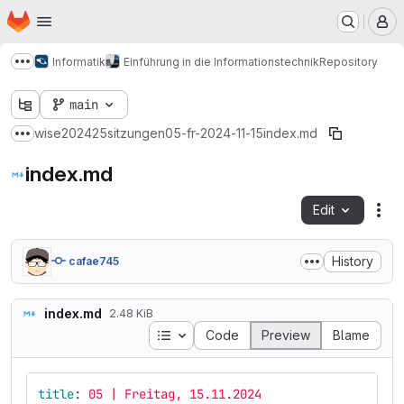
Homepage
Skip to main content
M
Informatik
Einführung in die Informationstechnik
Repository
Show more breadcrumbs
main
wise202425
sitzungen
05-fr-2024-11-15
index.md
Show more breadcrumbs
index.md
Edit
Fil
History
cafae745
index.md
2.48 KiB
Table of contents
Code
Preview
Blame
title
:
05 | Freitag, 15.11.2024