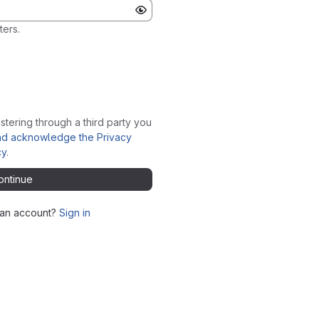
ters.
stering through a third party you
nd acknowledge the Privacy
cy
.
ontinue
 an account?
Sign in