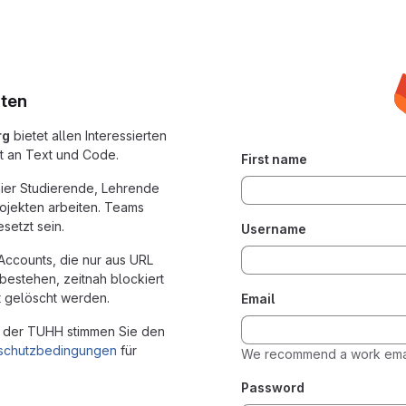
ten
rg
bietet allen Interessierten
t an Text und Code.
First name
ier Studierende, Lehrende
jekten arbeiten. Teams
setzt sein.
Username
 Accounts, die nur aus URL
estehen, zeitnah blockiert
t gelöscht werden.
Email
an der TUHH stimmen Sie den
schutzbedingungen
für
We recommend a work emai
Password