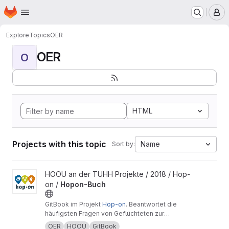
Homepage
Skip to main content
M
Explore
Topics
OER
OER
O
HTML
Projects with this topic
Name
Sort by:
View Hopon-Buch project
HOOU an der TUHH Projekte / 2018 / Hop-
on /
Hopon-Buch
GitBook im Projekt
Hop-on
. Beantwortet die
häufigsten Fragen von Geflüchteten zur
beruflichen Bildung in Deutschland.
OER
HOOU
GitBook