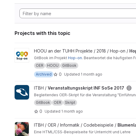
Projects with this topic
View Hopon-Buch project
HOOU an der TUHH Projekte / 2018 / Hop-on /
Ho
GitBook im Projekt
Hop-on
. Beantwortet die häufigsten 
OER
HOOU
GitBook
0
Archived
Updated
1 month ago
View Veranstaltungsskript INF SoSe 2017 project
ITBH /
Veranstaltungsskript INF SoSe 2017
Begleitendes OER-Skript für die Veranstaltung "Einführung
GitBook
OER
Skript
0
Updated
1 month ago
View Blumenladen project
ITBH / OER / Informatik / Codebeispiele /
Blumenl
Eine HTML/CSS-Beispielseite für Unterricht und Lehre