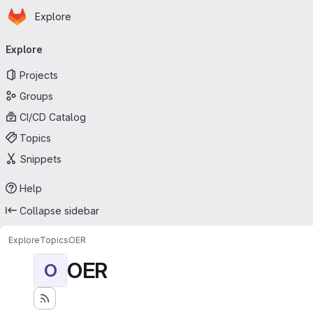
Homepage
Skip to main content
Explore
Primary navigation
Explore
Projects
Groups
CI/CD Catalog
Topics
Snippets
Help
Collapse sidebar
Explore
Topics
OER
OER
O