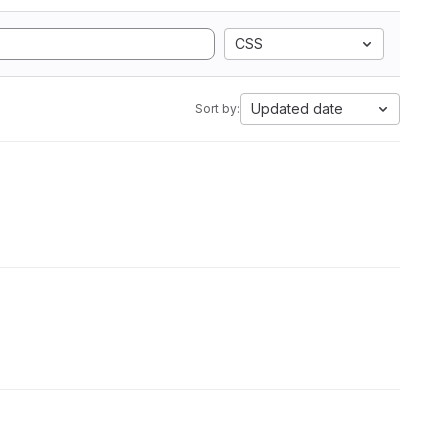
CSS
Updated date
Sort by: